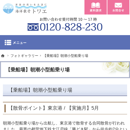
資料請求
東京・神奈川の海への散骨や費用のことなら海洋散骨トワエ
東京・神奈川の海への散骨や費用のことならトワエへ。
012
ホーム
フォトギャラリー
ホーム
【乗船場】朝潮小型船乗り場
「海洋散骨トワエ」
【乗船場】朝潮小型船乗り場
散骨ポイント・乗船
【乗船場】朝潮小型船乗り場
海洋散骨の流れ
【散骨ポイント】東京港 / 【実施月】5月
海洋散骨の種類と費
朝潮小型船乗り場から出航し、東京港で散骨する合同散骨が行われ
会社概要
ました。最寄の都営地下鉄大江戸線「勝どき駅」から徒歩約7分とい